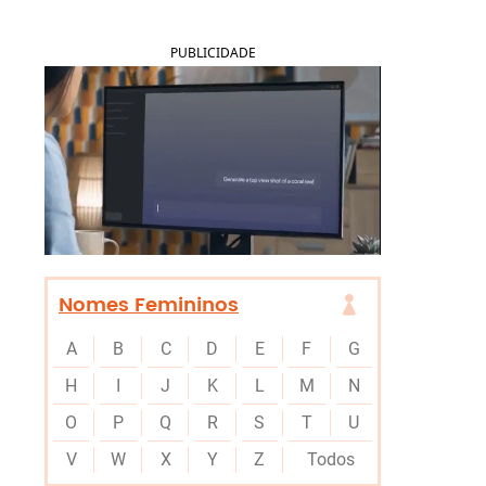
PUBLICIDADE
Nomes Femininos
A
B
C
D
E
F
G
H
I
J
K
L
M
N
O
P
Q
R
S
T
U
V
W
X
Y
Z
Todos