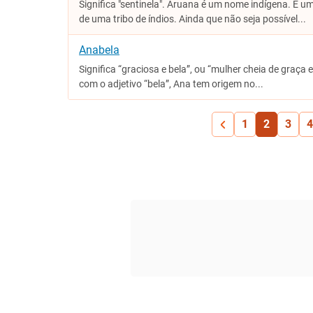
Significa "sentinela". Aruana é um nome indígena. É 
de uma tribo de índios. Ainda que não seja possível...
Anabela
Significa “graciosa e bela”, ou “mulher cheia de graç
com o adjetivo “bela”, Ana tem origem no...
1
2
3
4