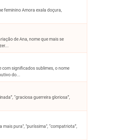
nome feminino Amora exala doçura,
variação de Ana, nome que mais se
er...
 e com significados sublimes, o nome
utivo do...
inada”, “graciosa guerreira gloriosa”,
"a mais pura", "puríssima", “compatriota”,