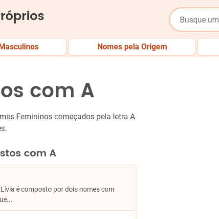
róprios
Masculinos
Nomes pela Origem
os com A
omes Femininos começados pela letra A
s.
istos com A
na Lívia é composto por dois nomes com
ue...