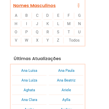
Nomes Masculinos
A
B
C
D
E
F
G
H
I
J
K
L
M
N
O
P
Q
R
S
T
U
V
W
X
Y
Z
Todos
Últimas Atualizações
Ana Luísa
Ana Paula
Ana Luíza
Ana Beatriz
Aghata
Ariele
Ana Clara
Aylla