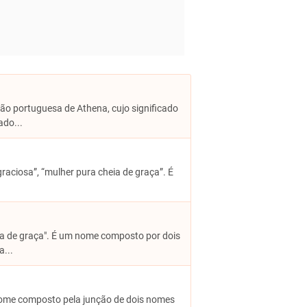
são portuguesa de Athena, cujo significado
ado...
graciosa”, “mulher pura cheia de graça”. É
eia de graça". É um nome composto por dois
a...
 nome composto pela junção de dois nomes