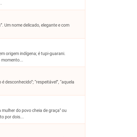
.
s”. Um nome delicado, elegante e com
em origem indígena; é tupi-guarani.
o momento...
 é desconhecido”; “respeitável”, “aquela
a mulher do povo cheia de graça" ou
o por dois...