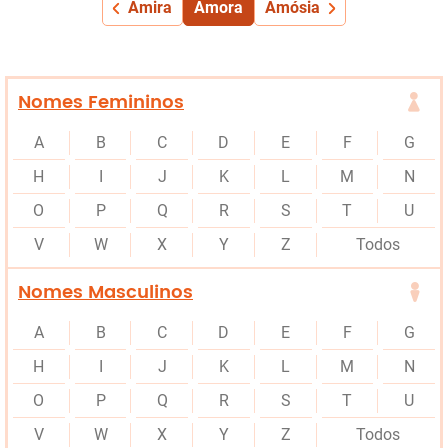
Amira
Amora
Amósia
Nomes Femininos
A
B
C
D
E
F
G
H
I
J
K
L
M
N
O
P
Q
R
S
T
U
V
W
X
Y
Z
Todos
Nomes Masculinos
A
B
C
D
E
F
G
H
I
J
K
L
M
N
O
P
Q
R
S
T
U
V
W
X
Y
Z
Todos