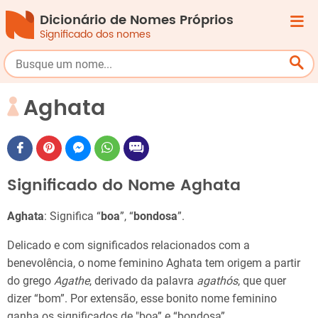
Dicionário de Nomes Próprios
Significado dos nomes
Aghata
Significado do Nome Aghata
Aghata
: Significa “
boa
”, “
bondosa
”.
Delicado e com significados relacionados com a
benevolência, o nome feminino Aghata tem origem a partir
do grego
Agathe
, derivado da palavra
agathós
, que quer
dizer “bom”. Por extensão, esse bonito nome feminino
ganha os significados de "boa” e “bondosa”.