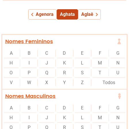
Agenora
Aghata
Aglaê
Nomes Femininos
A
B
C
D
E
F
G
H
I
J
K
L
M
N
O
P
Q
R
S
T
U
V
W
X
Y
Z
Todos
Nomes Masculinos
A
B
C
D
E
F
G
H
I
J
K
L
M
N
O
P
Q
R
S
T
U