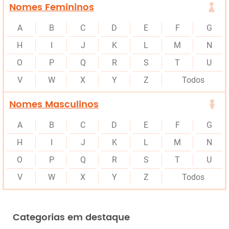
Nomes Femininos
A
B
C
D
E
F
G
H
I
J
K
L
M
N
O
P
Q
R
S
T
U
V
W
X
Y
Z
Todos
Nomes Masculinos
A
B
C
D
E
F
G
H
I
J
K
L
M
N
O
P
Q
R
S
T
U
V
W
X
Y
Z
Todos
Categorias em destaque