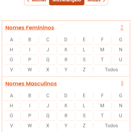
Nomes Femininos
A
B
C
D
E
F
G
H
I
J
K
L
M
N
O
P
Q
R
S
T
U
V
W
X
Y
Z
Todos
Nomes Masculinos
A
B
C
D
E
F
G
H
I
J
K
L
M
N
O
P
Q
R
S
T
U
V
W
X
Y
Z
Todos