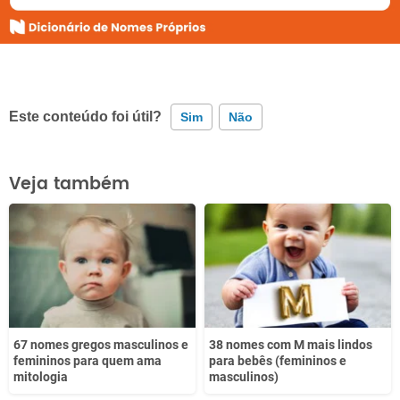
Este conteúdo foi útil?
Sim
Não
Este conteúdo contém informação incorreta
Veja também
Este conteúdo não tem a informação que procuro
Outro
67 nomes gregos masculinos e
38 nomes com M mais lindos
femininos para quem ama
para bebês (femininos e
mitologia
masculinos)