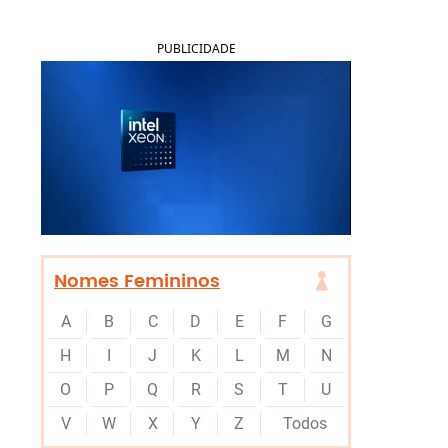
PUBLICIDADE
Nomes Femininos
A
B
C
D
E
F
G
H
I
J
K
L
M
N
O
P
Q
R
S
T
U
V
W
X
Y
Z
Todos