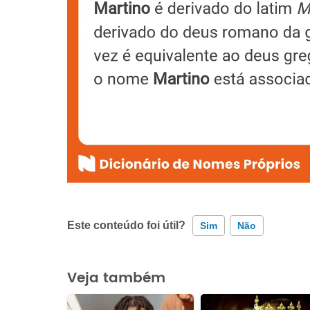
Este conteúdo foi útil?
Sim
Não
Este conteúdo contém informação incorreta
Veja também
Este conteúdo não tem a informação que procuro