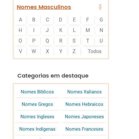
Nomes Masculinos
A
B
C
D
E
F
G
H
I
J
K
L
M
N
O
P
Q
R
S
T
U
V
W
X
Y
Z
Todos
Categorias em destaque
Nomes Bíblicos
Nomes Italianos
Nomes Gregos
Nomes Hebraicos
Nomes Ingleses
Nomes Japoneses
Nomes Indígenas
Nomes Franceses