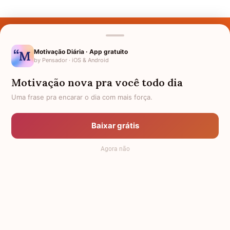
Últimos Nomes
Nomes pelo Mundo
Motivação Diária · App gratuito
by Pensador · iOS & Android
Nomes de Bebês
Motivação nova pra você todo dia
Sobre Nós
Uma frase pra encarar o dia com mais força.
Política de Privacidade
Baixar grátis
Anuncie
Agora não
Termos de Uso
Contato
RSS
Significado dos Nomes
-
Dicionário de Nomes Próprios