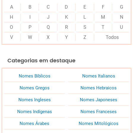
A
B
C
D
E
F
G
H
I
J
K
L
M
N
O
P
Q
R
S
T
U
V
W
X
Y
Z
Todos
Categorias em destaque
Nomes Bíblicos
Nomes Italianos
Nomes Gregos
Nomes Hebraicos
Nomes Ingleses
Nomes Japoneses
Nomes Indígenas
Nomes Franceses
Nomes Árabes
Nomes Mitológicos