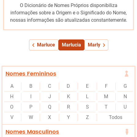
O Dicionário de Nomes Próprios disponibiliza
informações sobre a Origem e o Significado do Nome,
nossas informações são atualizadas constantemente.
Marluce
Marlucia
Marly
Nomes Femininos
A
B
C
D
E
F
G
H
I
J
K
L
M
N
O
P
Q
R
S
T
U
V
W
X
Y
Z
Todos
Nomes Masculinos