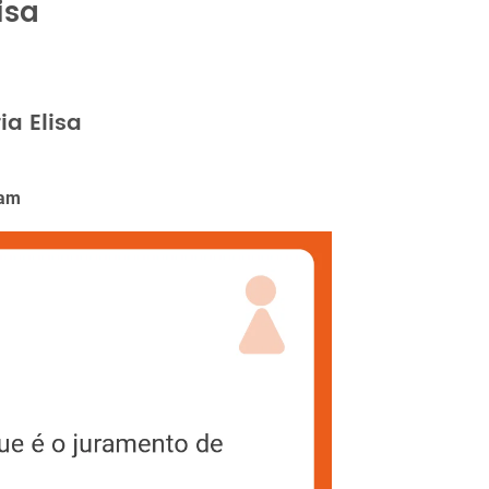
isa
a Elisa
ram