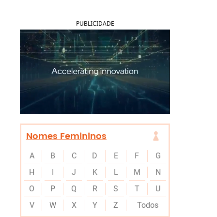
PUBLICIDADE
Nomes Femininos
A
B
C
D
E
F
G
H
I
J
K
L
M
N
O
P
Q
R
S
T
U
V
W
X
Y
Z
Todos