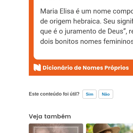
Este conteúdo foi útil?
Sim
Não
Este conteúdo contém informação incorreta
Veja também
Este conteúdo não tem a informação que procuro