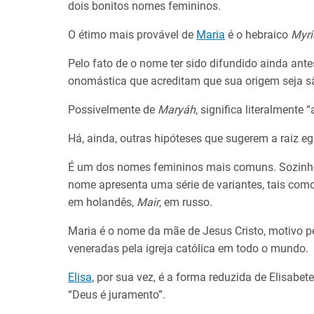
dois bonitos nomes femininos.
O étimo mais provável de
Maria
é o hebraico
Myr
Pelo fato de o nome ter sido difundido ainda ant
onomástica que acreditam que sua origem seja sâ
Possivelmente de
Maryáh
, significa literalmente “
Há, ainda, outras hipóteses que sugerem a raiz e
É um dos nomes femininos mais comuns. Sozinho
nome apresenta uma série de variantes, tais com
em holandês,
Mair
, em russo.
Maria é o nome da mãe de Jesus Cristo, motivo p
veneradas pela igreja católica em todo o mundo.
Elisa
, por sua vez, é a forma reduzida de Elisabet
“Deus é juramento”.