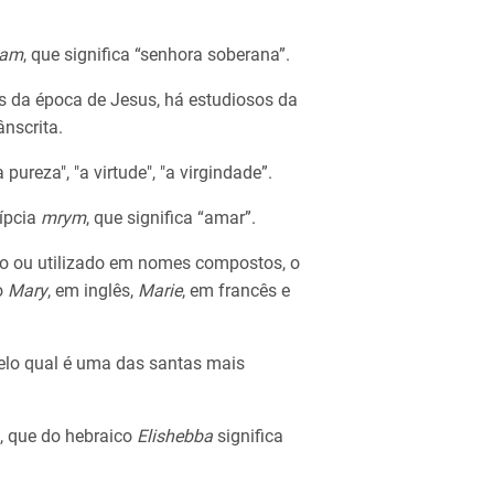
iam
, que significa “senhora soberana”.
es da época de Jesus, há estudiosos da
nscrita.
a pureza", "a virtude", "a virgindade”.
gípcia
mrym
, que significa “amar”.
 ou utilizado em nomes compostos, o
o
Mary
, em inglês,
Marie
, em francês e
elo qual é uma das santas mais
e, que do hebraico
Elishebba
significa