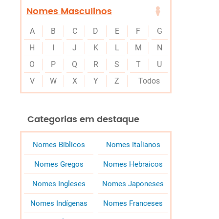
Nomes Masculinos
A
B
C
D
E
F
G
H
I
J
K
L
M
N
O
P
Q
R
S
T
U
V
W
X
Y
Z
Todos
Categorias em destaque
Nomes Bíblicos
Nomes Italianos
Nomes Gregos
Nomes Hebraicos
Nomes Ingleses
Nomes Japoneses
Nomes Indígenas
Nomes Franceses