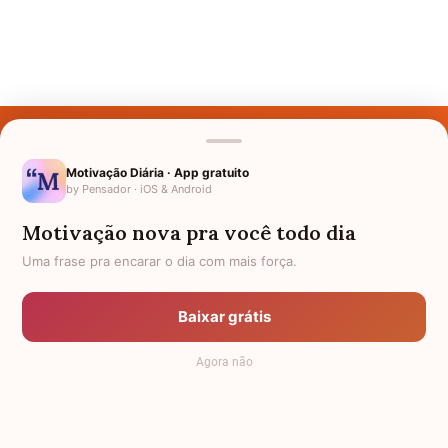
Últimos Nomes
Nomes pelo Mundo
Motivação Diária · App gratuito
by Pensador · iOS & Android
Nomes de Bebês
Motivação nova pra você todo dia
Sobre Nós
Uma frase pra encarar o dia com mais força.
Política de Privacidade
Baixar grátis
Anuncie
Agora não
Termos de Uso
Contato