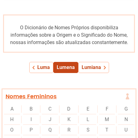
O Dicionário de Nomes Próprios disponibiliza
informações sobre a Origem e o Significado do Nome,
nossas informações são atualizadas constantemente.
Luma
Lumena
Lumiana
Nomes Femininos
A
B
C
D
E
F
G
H
I
J
K
L
M
N
O
P
Q
R
S
T
U