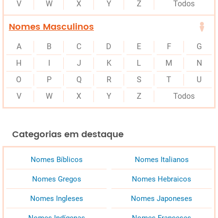
V
W
X
Y
Z
Todos
Nomes Masculinos
A
B
C
D
E
F
G
H
I
J
K
L
M
N
O
P
Q
R
S
T
U
V
W
X
Y
Z
Todos
Categorias em destaque
Nomes Bíblicos
Nomes Italianos
Nomes Gregos
Nomes Hebraicos
Nomes Ingleses
Nomes Japoneses
Nomes Indígenas
Nomes Franceses