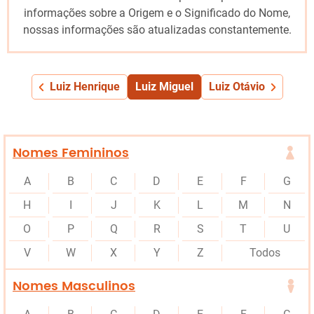
informações sobre a Origem e o Significado do Nome,
nossas informações são atualizadas constantemente.
Luiz Henrique
Luiz Miguel
Luiz Otávio
Nomes Femininos
A
B
C
D
E
F
G
H
I
J
K
L
M
N
O
P
Q
R
S
T
U
V
W
X
Y
Z
Todos
Nomes Masculinos