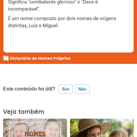
Este conteúdo foi útil?
Sim
Não
Este conteúdo contém informação incorreta
Veja também
Este conteúdo não tem a informação que procuro
Outro