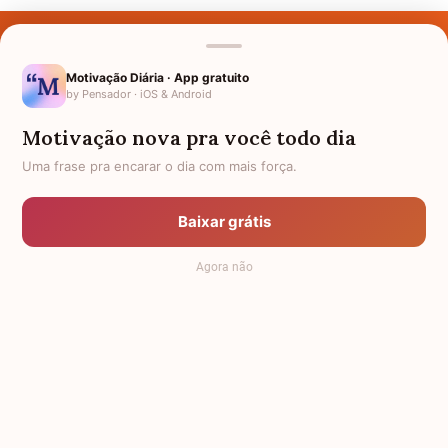
Últimos Nomes
Nomes pelo Mundo
Motivação Diária · App gratuito
by Pensador · iOS & Android
Nomes de Bebês
Motivação nova pra você todo dia
Sobre Nós
Uma frase pra encarar o dia com mais força.
Política de Privacidade
Baixar grátis
Anuncie
Agora não
Termos de Uso
Contato
RSS
Significado dos Nomes
-
Dicionário de Nomes Próprios
© 2008 - 2026
7Graus
.