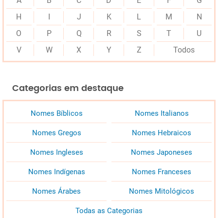
A
B
C
D
E
F
G
H
I
J
K
L
M
N
O
P
Q
R
S
T
U
V
W
X
Y
Z
Todos
Categorias em destaque
Nomes Bíblicos
Nomes Italianos
Nomes Gregos
Nomes Hebraicos
Nomes Ingleses
Nomes Japoneses
Nomes Indígenas
Nomes Franceses
Nomes Árabes
Nomes Mitológicos
Todas as Categorias