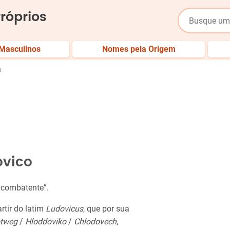
róprios
Masculinos
Nomes pela Origem
o
ovico
re combatente”.
rtir do latim
Ludovicus
, que por sua
otweg
/
Hloddoviko
/
Chlodovech
,