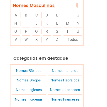
Nomes Masculinos
A
B
C
D
E
F
G
H
I
J
K
L
M
N
O
P
Q
R
S
T
U
V
W
X
Y
Z
Todos
Categorias em destaque
Nomes Bíblicos
Nomes Italianos
Nomes Gregos
Nomes Hebraicos
Nomes Ingleses
Nomes Japoneses
Nomes Indígenas
Nomes Franceses