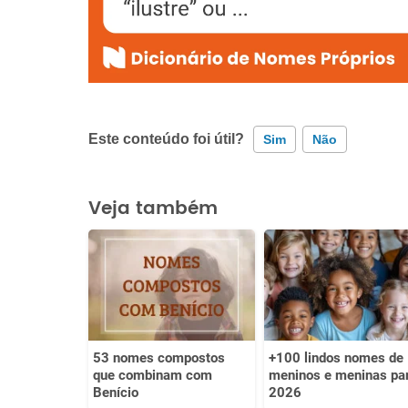
Este conteúdo foi útil?
Sim
Não
Este conteúdo contém informação incorreta
Veja também
Este conteúdo não tem a informação que procuro
Outro
53 nomes compostos
+100 lindos nomes de
que combinam com
meninos e meninas pa
Benício
2026