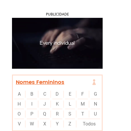
PUBLICIDADE
Nomes Femininos
A
B
C
D
E
F
G
H
I
J
K
L
M
N
O
P
Q
R
S
T
U
V
W
X
Y
Z
Todos