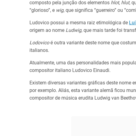
composto pela junção dos elementos
hlot
,
hlut
, q
“glorioso”, e
wig
, que significa “guerreiro” ou “com
Ludovico possui a mesma raiz etimológica de
Luí
origem ao nome
Ludwig
, que mais tarde foi tran
Lodovico
é outra variante deste nome que costuma
italianos.
Atualmente, uma das personalidades mais popula
compositor italiano Ludovico Einaudi.
Existem diversas variantes gráficas deste nome 
por exemplo. Aliás, esta variante alemã ficou mu
compositor de música erudita Ludwig van Beetho