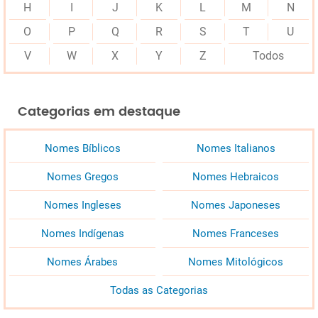
H
I
J
K
L
M
N
O
P
Q
R
S
T
U
V
W
X
Y
Z
Todos
Categorias em destaque
Nomes Bíblicos
Nomes Italianos
Nomes Gregos
Nomes Hebraicos
Nomes Ingleses
Nomes Japoneses
Nomes Indígenas
Nomes Franceses
Nomes Árabes
Nomes Mitológicos
Todas as Categorias