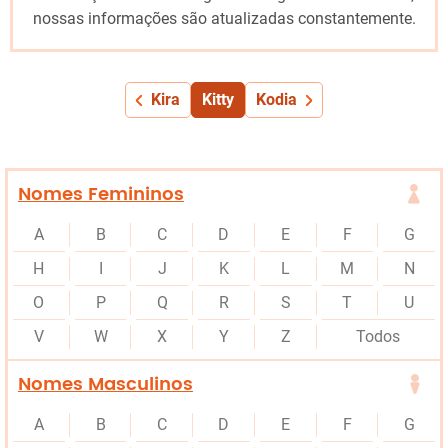
nossas informações são atualizadas constantemente.
Kira
Kitty
Kodia
Nomes Femininos
A
B
C
D
E
F
G
H
I
J
K
L
M
N
O
P
Q
R
S
T
U
V
W
X
Y
Z
Todos
Nomes Masculinos
A
B
C
D
E
F
G