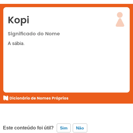
Este conteúdo foi útil?
Sim
Não