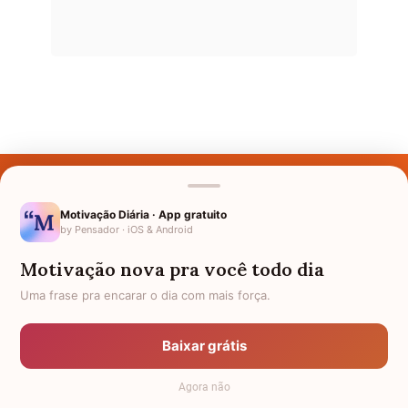
Últimos Nomes
Nomes pelo Mundo
Motivação Diária · App gratuito
by Pensador · iOS & Android
Nomes de Bebês
Motivação nova pra você todo dia
Sobre Nós
Uma frase pra encarar o dia com mais força.
Política de Privacidade
Baixar grátis
Anuncie
Agora não
Termos de Uso