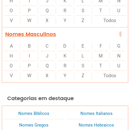
H
I
J
K
L
M
N
O
P
Q
R
S
T
U
V
W
X
Y
Z
Todos
Nomes Masculinos
A
B
C
D
E
F
G
H
I
J
K
L
M
N
O
P
Q
R
S
T
U
V
W
X
Y
Z
Todos
Categorias em destaque
Nomes Bíblicos
Nomes Italianos
Nomes Gregos
Nomes Hebraicos