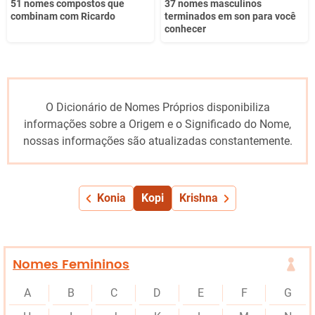
51 nomes compostos que
37 nomes masculinos
combinam com Ricardo
terminados em son para você
conhecer
O Dicionário de Nomes Próprios disponibiliza
informações sobre a Origem e o Significado do Nome,
nossas informações são atualizadas constantemente.
Konia
Kopi
Krishna
Nomes Femininos
A
B
C
D
E
F
G