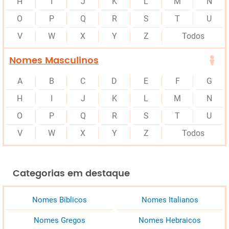
H
I
J
K
L
M
N
O
P
Q
R
S
T
U
V
W
X
Y
Z
Todos
Nomes Masculinos
A
B
C
D
E
F
G
H
I
J
K
L
M
N
O
P
Q
R
S
T
U
V
W
X
Y
Z
Todos
Categorias em destaque
Nomes Bíblicos
Nomes Italianos
Nomes Gregos
Nomes Hebraicos