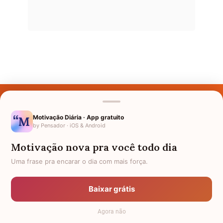
Últimos Nomes
Nomes pelo Mundo
Motivação Diária · App gratuito
by Pensador · iOS & Android
Nomes de Bebês
Motivação nova pra você todo dia
Sobre Nós
Uma frase pra encarar o dia com mais força.
Política de Privacidade
Baixar grátis
Anuncie
Agora não
Termos de Uso