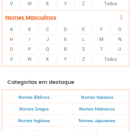
V
W
X
Y
Z
Todos
Nomes Masculinos
A
B
C
D
E
F
G
H
I
J
K
L
M
N
O
P
Q
R
S
T
U
V
W
X
Y
Z
Todos
Categorias em destaque
Nomes Bíblicos
Nomes Italianos
Nomes Gregos
Nomes Hebraicos
Nomes Ingleses
Nomes Japoneses