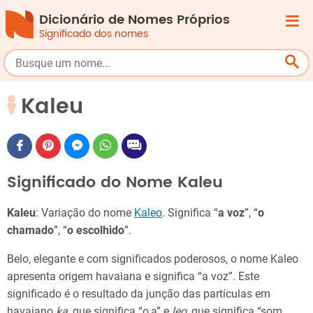
Dicionário de Nomes Próprios
Significado dos nomes
Kaleu
Significado do Nome Kaleu
Kaleu
: Variação do nome
Kaleo
. Significa “
a voz
”, “
o
chamado
”, “
o escolhido
”.
Belo, elegante e com significados poderosos, o nome Kaleo
apresenta origem havaiana e significa “a voz”. Este
significado é o resultado da junção das partículas em
havaiano
ka
, que significa “o,a” e
leo
, que significa “som,