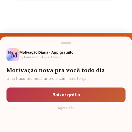
Últimos Nomes
Nomes pelo Mundo
Motivação Diária · App gratuito
by Pensador · iOS & Android
Nomes de Bebês
Motivação nova pra você todo dia
Sobre Nós
Uma frase pra encarar o dia com mais força.
Política de Privacidade
Baixar grátis
Anuncie
Agora não
Termos de Uso
Contato