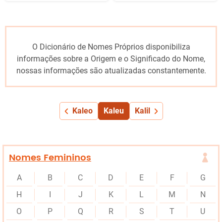
O Dicionário de Nomes Próprios disponibiliza
informações sobre a Origem e o Significado do Nome,
nossas informações são atualizadas constantemente.
Kaleo
Kaleu
Kalil
Nomes Femininos
A
B
C
D
E
F
G
H
I
J
K
L
M
N
O
P
Q
R
S
T
U