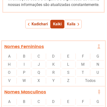
nossas informações são atualizadas constantemente.
Kadichari
Kaiki
Kaila
Nomes Femininos
A
B
C
D
E
F
G
H
I
J
K
L
M
N
O
P
Q
R
S
T
U
V
W
X
Y
Z
Todos
Nomes Masculinos
A
B
C
D
E
F
G