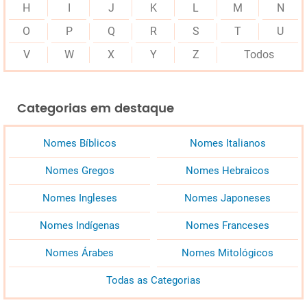
H
I
J
K
L
M
N
O
P
Q
R
S
T
U
V
W
X
Y
Z
Todos
Categorias em destaque
Nomes Bíblicos
Nomes Italianos
Nomes Gregos
Nomes Hebraicos
Nomes Ingleses
Nomes Japoneses
Nomes Indígenas
Nomes Franceses
Nomes Árabes
Nomes Mitológicos
Todas as Categorias