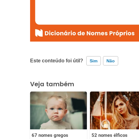
Este conteúdo foi útil?
Sim
Não
Este conteúdo contém informação incorreta
Veja também
Este conteúdo não tem a informação que procuro
Outro
67 nomes gregos
52 nomes élficos