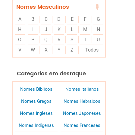
Nomes Masculinos
A
B
C
D
E
F
G
H
I
J
K
L
M
N
O
P
Q
R
S
T
U
V
W
X
Y
Z
Todos
Categorias em destaque
Nomes Bíblicos
Nomes Italianos
Nomes Gregos
Nomes Hebraicos
Nomes Ingleses
Nomes Japoneses
Nomes Indígenas
Nomes Franceses