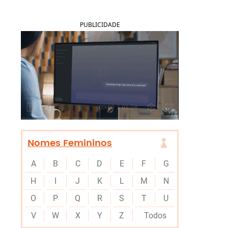
PUBLICIDADE
Nomes Femininos
A
B
C
D
E
F
G
H
I
J
K
L
M
N
O
P
Q
R
S
T
U
V
W
X
Y
Z
Todos