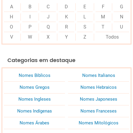
A
B
C
D
E
F
G
H
I
J
K
L
M
N
O
P
Q
R
S
T
U
V
W
X
Y
Z
Todos
Categorias em destaque
Nomes Bíblicos
Nomes Italianos
Nomes Gregos
Nomes Hebraicos
Nomes Ingleses
Nomes Japoneses
Nomes Indígenas
Nomes Franceses
Nomes Árabes
Nomes Mitológicos