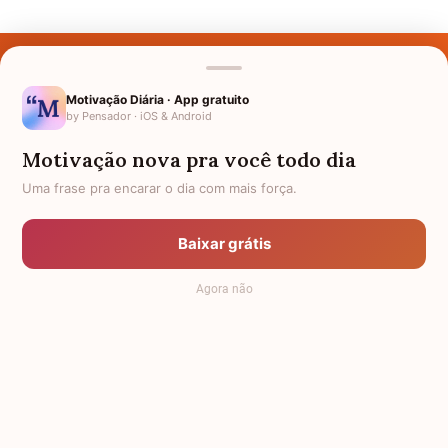
Últimos Nomes
Nomes pelo Mundo
Motivação Diária · App gratuito
by Pensador · iOS & Android
Nomes de Bebês
Motivação nova pra você todo dia
Sobre Nós
Uma frase pra encarar o dia com mais força.
Política de Privacidade
Baixar grátis
Anuncie
Agora não
Termos de Uso
Contato
RSS
Significado dos Nomes
-
Dicionário de Nomes Próprios