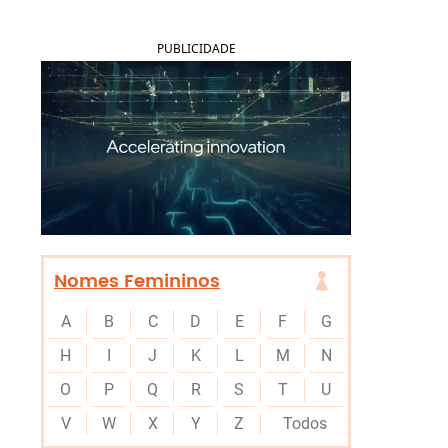
PUBLICIDADE
Nomes Femininos
A
B
C
D
E
F
G
H
I
J
K
L
M
N
O
P
Q
R
S
T
U
V
W
X
Y
Z
Todos