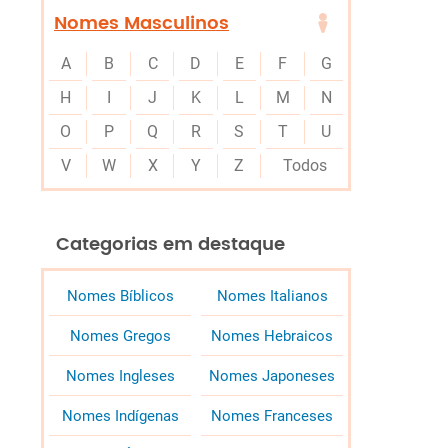
Nomes Masculinos
A
B
C
D
E
F
G
H
I
J
K
L
M
N
O
P
Q
R
S
T
U
V
W
X
Y
Z
Todos
Categorias em destaque
Nomes Bíblicos
Nomes Italianos
Nomes Gregos
Nomes Hebraicos
Nomes Ingleses
Nomes Japoneses
Nomes Indígenas
Nomes Franceses