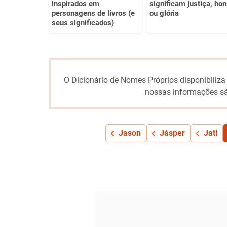
inspirados em
significam justiça, hon
personagens de livros (e
ou glória
seus significados)
O Dicionário de Nomes Próprios disponibiliza
nossas informações sã
Jason
Jásper
Jati