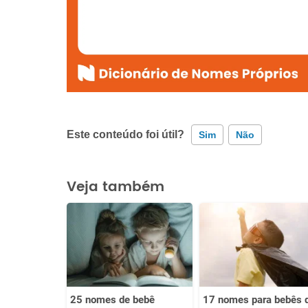
Este conteúdo foi útil?
Sim
Não
Este conteúdo contém informação incorreta
Veja também
Este conteúdo não tem a informação que procuro
Outro
25 nomes de bebê
17 nomes para bebês 