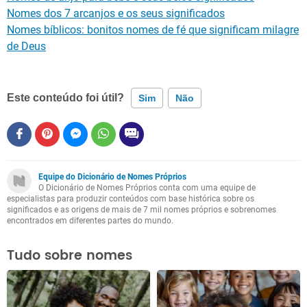
Nomes dos 7 arcanjos e os seus significados
Nomes bíblicos: bonitos nomes de fé que significam milagre
de Deus
Este conteúdo foi útil?
Sim
Não
Este conteúdo contém informação incorreta
Este conteúdo não tem a informação que procuro
Equipe do Dicionário de Nomes Próprios
O Dicionário de Nomes Próprios conta com uma equipe de
Outro
especialistas para produzir conteúdos com base histórica sobre os
significados e as origens de mais de 7 mil nomes próprios e sobrenomes
encontrados em diferentes partes do mundo.
Tudo sobre nomes