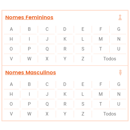
Nomes Femininos
A
B
C
D
E
F
G
H
I
J
K
L
M
N
O
P
Q
R
S
T
U
V
W
X
Y
Z
Todos
Nomes Masculinos
A
B
C
D
E
F
G
H
I
J
K
L
M
N
O
P
Q
R
S
T
U
V
W
X
Y
Z
Todos