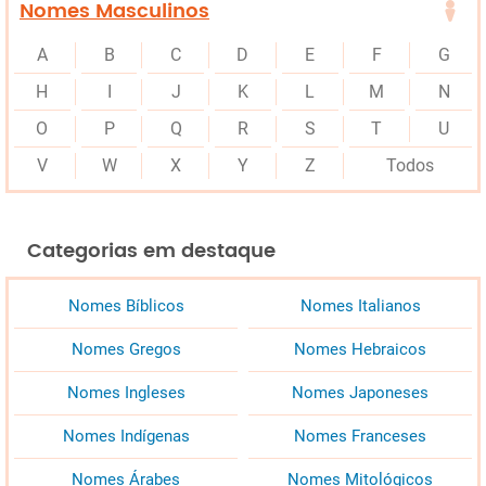
Nomes Masculinos
A
B
C
D
E
F
G
H
I
J
K
L
M
N
O
P
Q
R
S
T
U
V
W
X
Y
Z
Todos
Categorias em destaque
Nomes Bíblicos
Nomes Italianos
Nomes Gregos
Nomes Hebraicos
Nomes Ingleses
Nomes Japoneses
Nomes Indígenas
Nomes Franceses
Nomes Árabes
Nomes Mitológicos