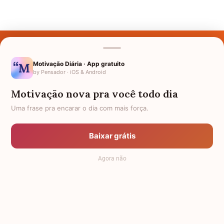
Últimos Nomes
Nomes pelo Mundo
Motivação Diária · App gratuito
by Pensador · iOS & Android
Nomes de Bebês
Motivação nova pra você todo dia
Sobre Nós
Uma frase pra encarar o dia com mais força.
Política de Privacidade
Baixar grátis
Anuncie
Agora não
Termos de Uso
Contato
RSS