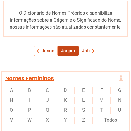
O Dicionário de Nomes Próprios disponibiliza
informações sobre a Origem e o Significado do Nome,
nossas informações são atualizadas constantemente.
Jason
Jásper
Jati
Nomes Femininos
A
B
C
D
E
F
G
H
I
J
K
L
M
N
O
P
Q
R
S
T
U
V
W
X
Y
Z
Todos