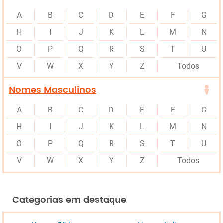
A
B
C
D
E
F
G
H
I
J
K
L
M
N
O
P
Q
R
S
T
U
V
W
X
Y
Z
Todos
Nomes Masculinos
A
B
C
D
E
F
G
H
I
J
K
L
M
N
O
P
Q
R
S
T
U
V
W
X
Y
Z
Todos
Categorias em destaque