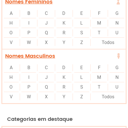
Nomes Femininos
A
B
C
D
E
F
G
H
I
J
K
L
M
N
O
P
Q
R
S
T
U
V
W
X
Y
Z
Todos
Nomes Masculinos
A
B
C
D
E
F
G
H
I
J
K
L
M
N
O
P
Q
R
S
T
U
V
W
X
Y
Z
Todos
Categorias em destaque