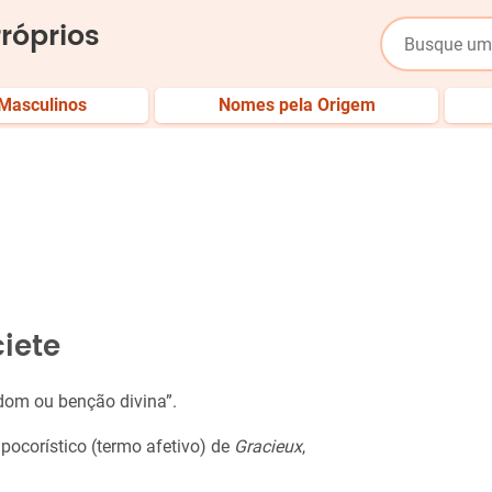
róprios
Masculinos
Nomes pela Origem
iete
 “dom ou benção divina”.
hipocorístico (termo afetivo) de
Gracieux
,