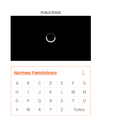
PUBLICIDADE
Nomes Femininos
A
B
C
D
E
F
G
H
I
J
K
L
M
N
O
P
Q
R
S
T
U
V
W
X
Y
Z
Todos