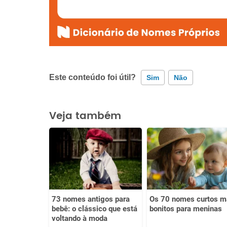
Este conteúdo foi útil?
Sim
Não
Este conteúdo contém informação incorreta
Veja também
Este conteúdo não tem a informação que procuro
Outro
73 nomes antigos para
Os 70 nomes curtos m
bebê: o clássico que está
bonitos para meninas
voltando à moda