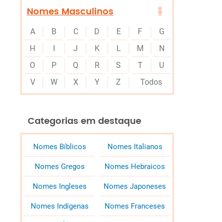
Nomes Masculinos
A
B
C
D
E
F
G
H
I
J
K
L
M
N
O
P
Q
R
S
T
U
V
W
X
Y
Z
Todos
Categorias em destaque
Nomes Bíblicos
Nomes Italianos
Nomes Gregos
Nomes Hebraicos
Nomes Ingleses
Nomes Japoneses
Nomes Indígenas
Nomes Franceses