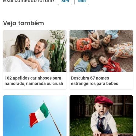
Este conteúdo foi útil?
Sim
Não
Este conteúdo contém informação incorreta
Veja também
Este conteúdo não tem a informação que procuro
Outro
182 apelidos carinhosos para
Descubra 67 nomes
namorado, namorada ou crush
estrangeiros para bebês