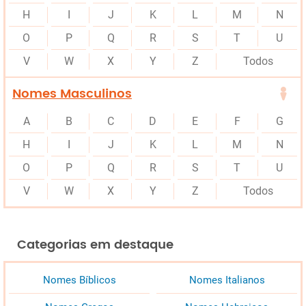
H
I
J
K
L
M
N
O
P
Q
R
S
T
U
V
W
X
Y
Z
Todos
Nomes Masculinos
A
B
C
D
E
F
G
H
I
J
K
L
M
N
O
P
Q
R
S
T
U
V
W
X
Y
Z
Todos
Categorias em destaque
Nomes Bíblicos
Nomes Italianos