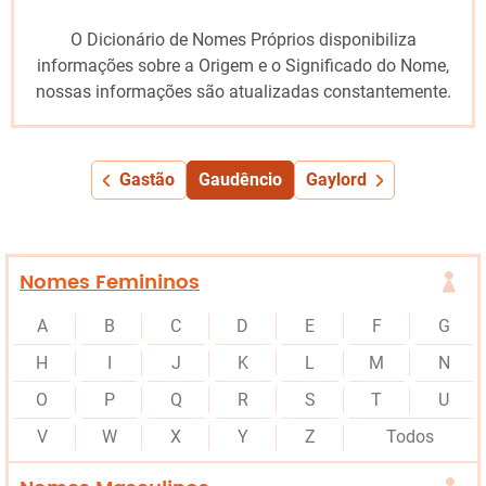
O Dicionário de Nomes Próprios disponibiliza
informações sobre a Origem e o Significado do Nome,
nossas informações são atualizadas constantemente.
Gastão
Gaudêncio
Gaylord
Nomes Femininos
A
B
C
D
E
F
G
H
I
J
K
L
M
N
O
P
Q
R
S
T
U
V
W
X
Y
Z
Todos