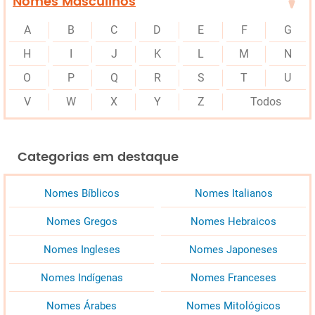
Nomes Masculinos
A
B
C
D
E
F
G
H
I
J
K
L
M
N
O
P
Q
R
S
T
U
V
W
X
Y
Z
Todos
Categorias em destaque
Nomes Bíblicos
Nomes Italianos
Nomes Gregos
Nomes Hebraicos
Nomes Ingleses
Nomes Japoneses
Nomes Indígenas
Nomes Franceses
Nomes Árabes
Nomes Mitológicos