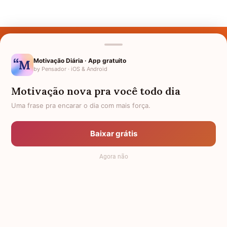
Últimos Nomes
Nomes pelo Mundo
Motivação Diária · App gratuito
by Pensador · iOS & Android
Nomes de Bebês
Motivação nova pra você todo dia
Sobre Nós
Uma frase pra encarar o dia com mais força.
Política de Privacidade
Baixar grátis
Anuncie
Agora não
Termos de Uso
Contato
RSS