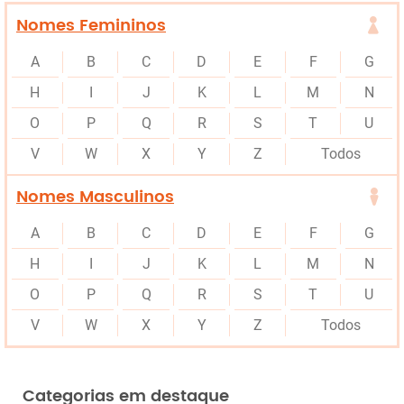
Nomes Femininos
A
B
C
D
E
F
G
H
I
J
K
L
M
N
O
P
Q
R
S
T
U
V
W
X
Y
Z
Todos
Nomes Masculinos
A
B
C
D
E
F
G
H
I
J
K
L
M
N
O
P
Q
R
S
T
U
V
W
X
Y
Z
Todos
Categorias em destaque