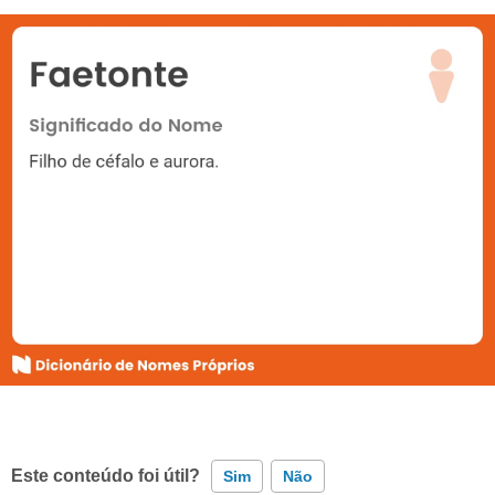
Este conteúdo foi útil?
Sim
Não