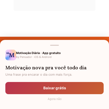
Últimos Nomes
Nomes pelo Mundo
Motivação Diária · App gratuito
by Pensador · iOS & Android
Nomes de Bebês
Motivação nova pra você todo dia
Sobre Nós
Uma frase pra encarar o dia com mais força.
Política de Privacidade
Baixar grátis
Anuncie
Agora não
Termos de Uso