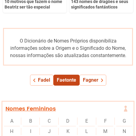
10 motivos que fazem o nome
143 nomes de dragões e seus
Beatriz ser tão especial
significados fantásticos
O Dicionário de Nomes Próprios disponibiliza
informações sobre a Origem e o Significado do Nome,
nossas informações são atualizadas constantemente.
Fadel
Faetonte
Fagner
Nomes Femininos
A
B
C
D
E
F
G
H
I
J
K
L
M
N