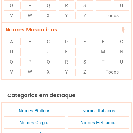
O
P
Q
R
S
T
U
V
W
X
Y
Z
Todos
Nomes Masculinos
A
B
C
D
E
F
G
H
I
J
K
L
M
N
O
P
Q
R
S
T
U
V
W
X
Y
Z
Todos
Categorias em destaque
Nomes Bíblicos
Nomes Italianos
Nomes Gregos
Nomes Hebraicos