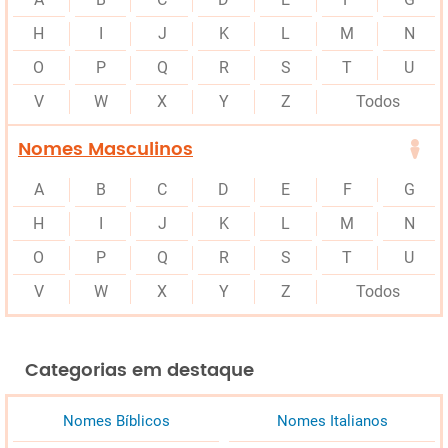
H
I
J
K
L
M
N
O
P
Q
R
S
T
U
V
W
X
Y
Z
Todos
Nomes Masculinos
A
B
C
D
E
F
G
H
I
J
K
L
M
N
O
P
Q
R
S
T
U
V
W
X
Y
Z
Todos
Categorias em destaque
Nomes Bíblicos
Nomes Italianos