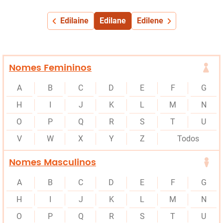
Edilaine
Edilane
Edilene
Nomes Femininos
A
B
C
D
E
F
G
H
I
J
K
L
M
N
O
P
Q
R
S
T
U
V
W
X
Y
Z
Todos
Nomes Masculinos
A
B
C
D
E
F
G
H
I
J
K
L
M
N
O
P
Q
R
S
T
U