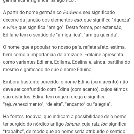
germânica e significa “amigo rico”.
A partir do nome germânico
Eadwine
, seu significado
decorre da junção dos elementos
ead
, que significa “riqueza”
e
wine
, que significa “amigo”. Desta forma, por extensão,
Edilane tem o sentido de “amiga rica”, “amiga querida”.
O nome, que é popular no nosso país, reflete afeto, estima,
bem como a importância da amizade. Edilaine apresenta
como variantes Edilene, Edilana, Edelina e, ainda, partilha do
mesmo significado de que o nome Eduína.
Embora bastante parecido, o nome Edina (sem acento) não
deve ser confundido com Édina (com acento), cujos étimos
são distintos. Édina tem origem grega e significa
“rejuvenescimento”, “deleite”, “encanto” ou “alegria”.
Há fontes, todavia, que indicam a possibilidade de o nome
ter surgido do nórdico antigo
Idhuna
, cuja raiz
idh
significa
“trabalho”, de modo que ao nome seria atribuído o sentido