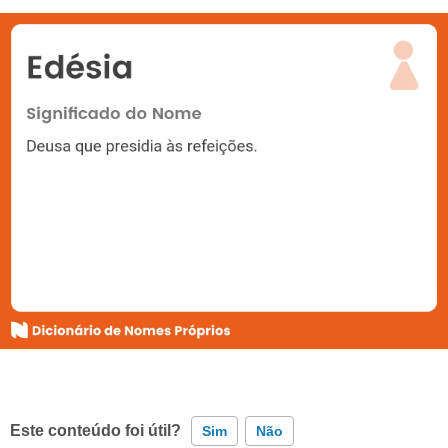
Este conteúdo foi útil?
Sim
Não