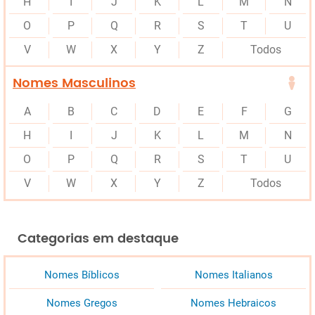
H
I
J
K
L
M
N
O
P
Q
R
S
T
U
V
W
X
Y
Z
Todos
Nomes Masculinos
A
B
C
D
E
F
G
H
I
J
K
L
M
N
O
P
Q
R
S
T
U
V
W
X
Y
Z
Todos
Categorias em destaque
Nomes Bíblicos
Nomes Italianos
Nomes Gregos
Nomes Hebraicos