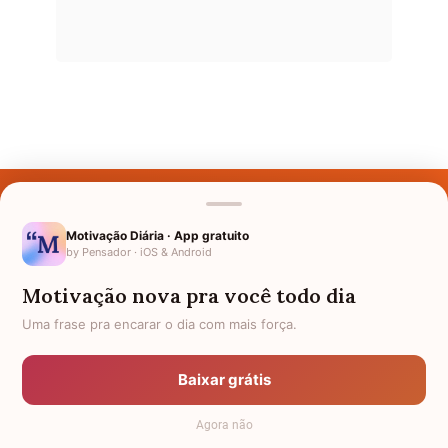
Últimos Nomes
Nomes pelo Mundo
Motivação Diária · App gratuito
by Pensador · iOS & Android
Nomes de Bebês
Motivação nova pra você todo dia
Sobre Nós
Uma frase pra encarar o dia com mais força.
Política de Privacidade
Baixar grátis
Anuncie
Agora não
Termos de Uso