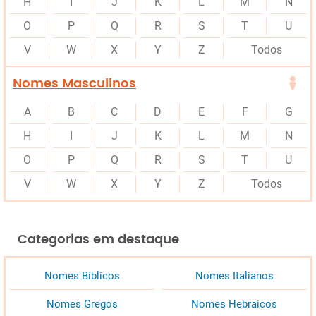
H
I
J
K
L
M
N
O
P
Q
R
S
T
U
V
W
X
Y
Z
Todos
Nomes Masculinos
A
B
C
D
E
F
G
H
I
J
K
L
M
N
O
P
Q
R
S
T
U
V
W
X
Y
Z
Todos
Categorias em destaque
Nomes Bíblicos
Nomes Italianos
Nomes Gregos
Nomes Hebraicos