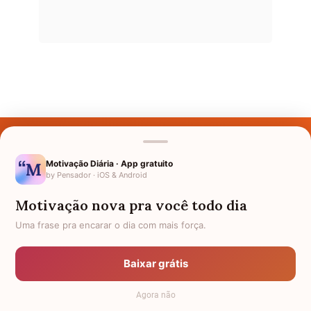
Últimos Nomes
Nomes pelo Mundo
Motivação Diária · App gratuito
by Pensador · iOS & Android
Nomes de Bebês
Motivação nova pra você todo dia
Sobre Nós
Uma frase pra encarar o dia com mais força.
Política de Privacidade
Baixar grátis
Anuncie
Agora não
Termos de Uso