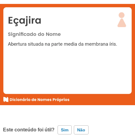
Este conteúdo foi útil?
Sim
Não