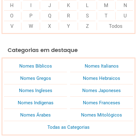
H
I
J
K
L
M
N
O
P
Q
R
S
T
U
V
W
X
Y
Z
Todos
Categorias em destaque
Nomes Bíblicos
Nomes Italianos
Nomes Gregos
Nomes Hebraicos
Nomes Ingleses
Nomes Japoneses
Nomes Indígenas
Nomes Franceses
Nomes Árabes
Nomes Mitológicos
Todas as Categorias