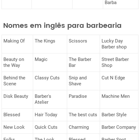
Barba
Nomes em inglês para barbearia
Making Of
The Kings
Scissors
Lucky Day
Barber shop
Beauty on
Magic
The Barber
Street Barber
the Way
Bar
Shop
Behind the
Classy Cuts
Snip and
Cut N Edge
Scene
Shave
Disk Beauty
Barber's
Paradise
Machine Men
Atelier
Blessed
Hair Today
The best cuts
Barber Style
New Look
Quick Cuts
Charming
Barber Company
Folks
The Look
Blessed
Barber Spot