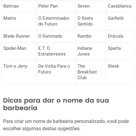
Batman
Peter Pan
Seven
Casablanca
Matrix
O Exterminador
O Sexto
Garfield
do Futuro
Sentido
Blade Runner
O Iluminado
Rambo
Drácula
Spider-Man
E.T. O
Indiana
Sparta
Extraterrestre
Jones
Tom e Jerry
De Volta Para o
The
Shrek
Futuro
Breakfast
Club
Dicas para dar o nome da sua
barbearia
Para criar um nome de barbearia personalizado, você pode
escolher algumas destas sugestões.