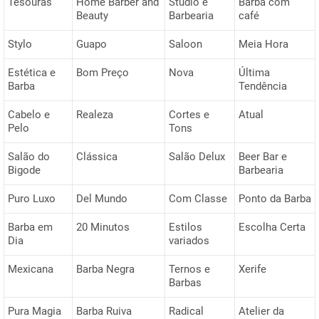
Tesouras
Home Barber and
Studio e
Barba com
Beauty
Barbearia
café
Stylo
Guapo
Saloon
Meia Hora
Estética e
Bom Preço
Nova
Última
Barba
Tendência
Cabelo e
Realeza
Cortes e
Atual
Pelo
Tons
Salão do
Clássica
Salão Delux
Beer Bar e
Bigode
Barbearia
Puro Luxo
Del Mundo
Com Classe
Ponto da Barba
Barba em
20 Minutos
Estilos
Escolha Certa
Dia
variados
Mexicana
Barba Negra
Ternos e
Xerife
Barbas
Pura Magia
Barba Ruiva
Radical
Atelier da