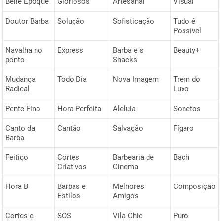
Belle Époque
Gloriosos
Artesanal
Visual
Doutor Barba
Solução
Sofisticação
Tudo é
Possível
Navalha no
Express
Barba e s
Beauty+
ponto
Snacks
Mudança
Todo Dia
Nova Imagem
Trem do
Radical
Luxo
Pente Fino
Hora Perfeita
Aleluia
Sonetos
Canto da
Cantão
Salvação
Fígaro
Barba
Feitiço
Cortes
Barbearia de
Bach
Criativos
Cinema
Hora B
Barbas e
Melhores
Composição
Estilos
Amigos
Cortes e
SOS
Vila Chic
Puro