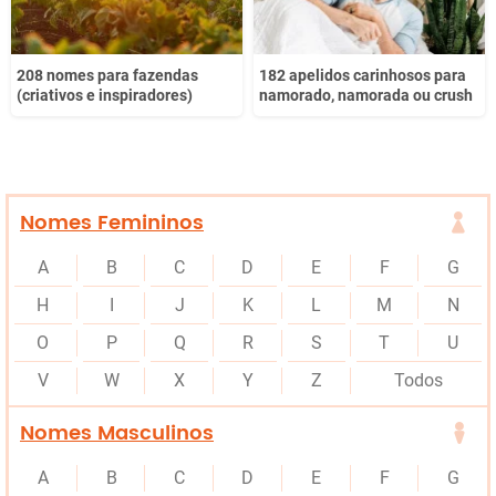
208 nomes para fazendas
182 apelidos carinhosos para
(criativos e inspiradores)
namorado, namorada ou crush
Nomes Femininos
A
B
C
D
E
F
G
H
I
J
K
L
M
N
O
P
Q
R
S
T
U
V
W
X
Y
Z
Todos
Nomes Masculinos
A
B
C
D
E
F
G