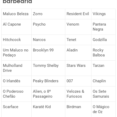
barbearia
Maluco Beleza
Zorro
Resident Evil
Vikings
Al Capone
Psycho
Venom
Pantera
Negra
Hitchcock
Narcos
Tenet
Godzilla
Um Maluco no
Brooklyn 99
Aladin
Rocky
Pedaço
Balboa
Mulholland
Tommy Shelby
Stars Wars
Tarzan
Drive
O Irlandês
Peaky Blinders
007
Chaplin
O Poderoso
Alien, o 8º
Velozes &
Os Sete
Chefão
Passageiro
Furiosos
Samurais
Scarface
Karatê Kid
Birdman
O Mágico
de Oz