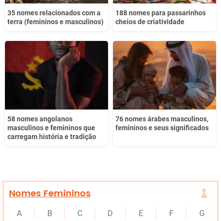
35 nomes relacionados com a
188 nomes para passarinhos
terra (femininos e masculinos)
cheios de criatividade
58 nomes angolanos
76 nomes árabes masculinos,
masculinos e femininos que
femininos e seus significados
carregam história e tradição
Nomes Femininos
A
B
C
D
E
F
G