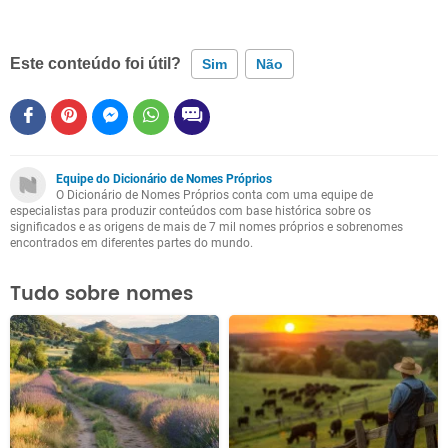
Este conteúdo foi útil?
Sim
Não
Este conteúdo contém informação incorreta
Este conteúdo não tem a informação que procuro
Equipe do Dicionário de Nomes Próprios
O Dicionário de Nomes Próprios conta com uma equipe de
Outro
especialistas para produzir conteúdos com base histórica sobre os
significados e as origens de mais de 7 mil nomes próprios e sobrenomes
encontrados em diferentes partes do mundo.
Tudo sobre nomes