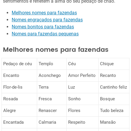
sentimentos e refletem a alma do seu pedaço de chão.
Melhores nomes para fazendas
Nomes engraçados para fazendas
Nomes bonitos para fazendas
Nomes para fazendas pequenas
Melhores nomes para fazendas
Pedaço de céu
Templo
Céu
Chique
Encanto
Aconchego
Amor Perfeito
Recanto
Flor-de-lis
Terra
Luz
Cantinho feliz
Rosada
Fresca
Sonho
Bosque
Alegre
Renascer
Flores
Tudo beleza
Encantada
Calmaria
Respeito
Mansão