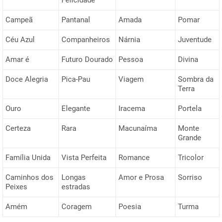
Campeã
Pantanal
Amada
Pomar
Céu Azul
Companheiros
Nárnia
Juventude
Amar é
Futuro Dourado
Pessoa
Divina
Doce Alegria
Pica-Pau
Viagem
Sombra da
Terra
Ouro
Elegante
Iracema
Portela
Certeza
Rara
Macunaíma
Monte
Grande
Família Unida
Vista Perfeita
Romance
Tricolor
Caminhos dos
Longas
Amor e Prosa
Sorriso
Peixes
estradas
Amém
Coragem
Poesia
Turma