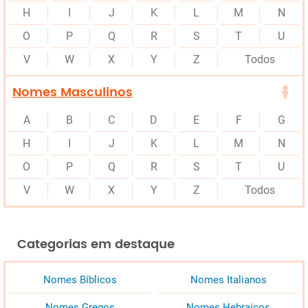
H
I
J
K
L
M
N
O
P
Q
R
S
T
U
V
W
X
Y
Z
Todos
Nomes Masculinos
A
B
C
D
E
F
G
H
I
J
K
L
M
N
O
P
Q
R
S
T
U
V
W
X
Y
Z
Todos
Categorias em destaque
Nomes Bíblicos
Nomes Italianos
Nomes Gregos
Nomes Hebraicos