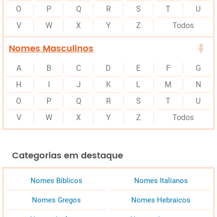
O
P
Q
R
S
T
U
V
W
X
Y
Z
Todos
Nomes Masculinos
A
B
C
D
E
F
G
H
I
J
K
L
M
N
O
P
Q
R
S
T
U
V
W
X
Y
Z
Todos
Categorias em destaque
Nomes Bíblicos
Nomes Italianos
Nomes Gregos
Nomes Hebraicos