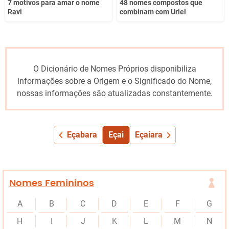
7 motivos para amar o nome
48 nomes compostos que
Ravi
combinam com Uriel
O Dicionário de Nomes Próprios disponibiliza
informações sobre a Origem e o Significado do Nome,
nossas informações são atualizadas constantemente.
Eçabara
Eçai
Eçaiara
Nomes Femininos
A
B
C
D
E
F
G
H
I
J
K
L
M
N