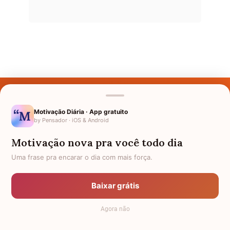
Últimos Nomes
Nomes pelo Mundo
Motivação Diária · App gratuito
by Pensador · iOS & Android
Nomes de Bebês
Motivação nova pra você todo dia
Sobre Nós
Uma frase pra encarar o dia com mais força.
Política de Privacidade
Baixar grátis
Anuncie
Agora não
Termos de Uso