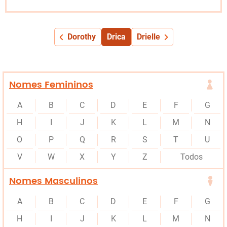
Dorothy
Drica
Drielle
Nomes Femininos
A
B
C
D
E
F
G
H
I
J
K
L
M
N
O
P
Q
R
S
T
U
V
W
X
Y
Z
Todos
Nomes Masculinos
A
B
C
D
E
F
G
H
I
J
K
L
M
N