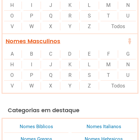
H
I
J
K
L
M
N
O
P
Q
R
S
T
U
V
W
X
Y
Z
Todos
Nomes Masculinos
A
B
C
D
E
F
G
H
I
J
K
L
M
N
O
P
Q
R
S
T
U
V
W
X
Y
Z
Todos
Categorias em destaque
Nomes Bíblicos
Nomes Italianos
Nomes Gregos
Nomes Hebraicos