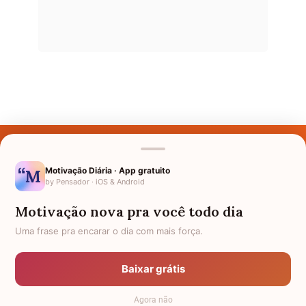
Últimos Nomes
Nomes pelo Mundo
Motivação Diária · App gratuito
by Pensador · iOS & Android
Nomes de Bebês
Motivação nova pra você todo dia
Sobre Nós
Uma frase pra encarar o dia com mais força.
Política de Privacidade
Baixar grátis
Anuncie
Agora não
Termos de Uso