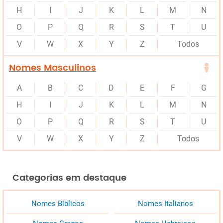
H
I
J
K
L
M
N
O
P
Q
R
S
T
U
V
W
X
Y
Z
Todos
Nomes Masculinos
A
B
C
D
E
F
G
H
I
J
K
L
M
N
O
P
Q
R
S
T
U
V
W
X
Y
Z
Todos
Categorias em destaque
Nomes Bíblicos
Nomes Italianos