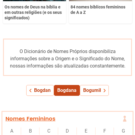
Os nomes de Deus na bíblia e
84 nomes bíblicos femininos
em outras religiões (e os seus
de A a Z
significados)
O Dicionário de Nomes Próprios disponibiliza
informações sobre a Origem e o Significado do Nome,
nossas informações são atualizadas constantemente.
Bogdan
Bogdana
Bogumil
Nomes Femininos
A
B
C
D
E
F
G