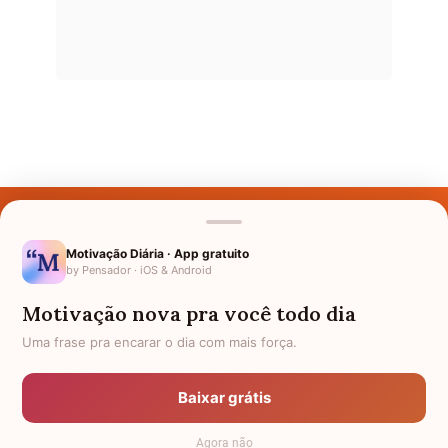
Últimos Nomes
Nomes pelo Mundo
Motivação Diária · App gratuito
by Pensador · iOS & Android
Nomes de Bebês
Motivação nova pra você todo dia
Sobre Nós
Uma frase pra encarar o dia com mais força.
Política de Privacidade
Baixar grátis
Anuncie
Agora não