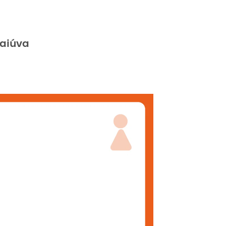
aiúva