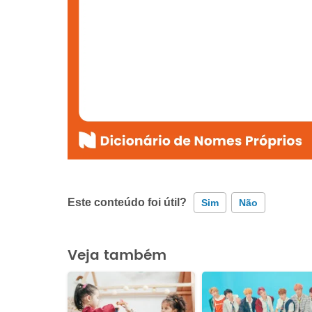
Este conteúdo foi útil?
Sim
Não
Este conteúdo contém informação incorreta
Veja também
Este conteúdo não tem a informação que procuro
Outro