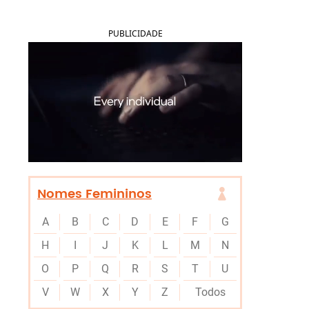
PUBLICIDADE
Nomes Femininos
A
B
C
D
E
F
G
H
I
J
K
L
M
N
O
P
Q
R
S
T
U
V
W
X
Y
Z
Todos