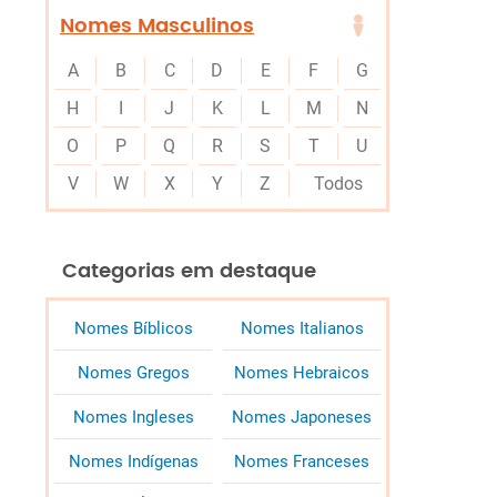
Nomes Masculinos
A
B
C
D
E
F
G
H
I
J
K
L
M
N
O
P
Q
R
S
T
U
V
W
X
Y
Z
Todos
Categorias em destaque
Nomes Bíblicos
Nomes Italianos
Nomes Gregos
Nomes Hebraicos
Nomes Ingleses
Nomes Japoneses
Nomes Indígenas
Nomes Franceses