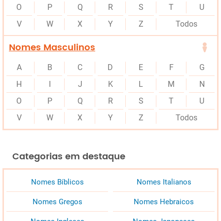
O
P
Q
R
S
T
U
V
W
X
Y
Z
Todos
Nomes Masculinos
A
B
C
D
E
F
G
H
I
J
K
L
M
N
O
P
Q
R
S
T
U
V
W
X
Y
Z
Todos
Categorias em destaque
Nomes Bíblicos
Nomes Italianos
Nomes Gregos
Nomes Hebraicos