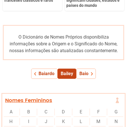
franceses clássicos e raros
significam cidades, estados e
países do mundo
O Dicionário de Nomes Próprios disponibiliza
informações sobre a Origem e o Significado do Nome,
nossas informações são atualizadas constantemente.
Baiardo
Bailey
Baio
Nomes Femininos
A
B
C
D
E
F
G
H
I
J
K
L
M
N