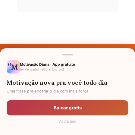
Últimos Nomes
Nomes pelo Mundo
Motivação Diária · App gratuito
by Pensador · iOS & Android
Nomes de Bebês
Motivação nova pra você todo dia
Sobre Nós
Uma frase pra encarar o dia com mais força.
Política de Privacidade
Baixar grátis
Anuncie
Agora não
Termos de Uso