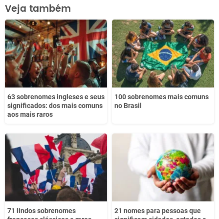
Este conteúdo contém informação incorreta
Veja também
Este conteúdo não tem a informação que procuro
Outro
63 sobrenomes ingleses e seus
100 sobrenomes mais comuns
significados: dos mais comuns
no Brasil
aos mais raros
71 lindos sobrenomes
21 nomes para pessoas que