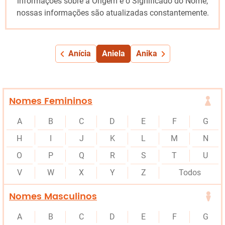
informações sobre a Origem e o Significado do Nome,
nossas informações são atualizadas constantemente.
Anícia
Aniela
Anika
Nomes Femininos
A
B
C
D
E
F
G
H
I
J
K
L
M
N
O
P
Q
R
S
T
U
V
W
X
Y
Z
Todos
Nomes Masculinos
A
B
C
D
E
F
G