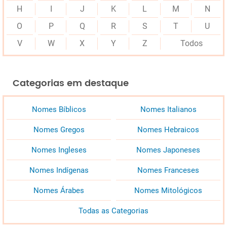
H
I
J
K
L
M
N
O
P
Q
R
S
T
U
V
W
X
Y
Z
Todos
Categorias em destaque
Nomes Bíblicos
Nomes Italianos
Nomes Gregos
Nomes Hebraicos
Nomes Ingleses
Nomes Japoneses
Nomes Indígenas
Nomes Franceses
Nomes Árabes
Nomes Mitológicos
Todas as Categorias