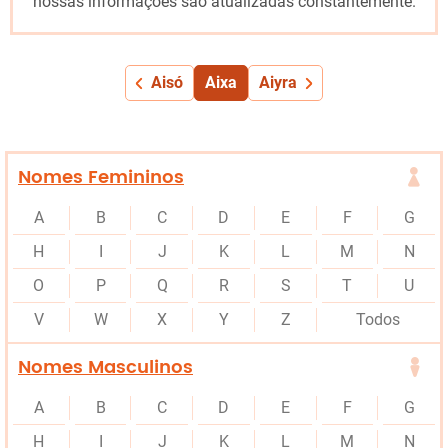
nossas informações são atualizadas constantemente.
Aisó
Aixa
Aiyra
Nomes Femininos
A
B
C
D
E
F
G
H
I
J
K
L
M
N
O
P
Q
R
S
T
U
V
W
X
Y
Z
Todos
Nomes Masculinos
A
B
C
D
E
F
G
H
I
J
K
L
M
N