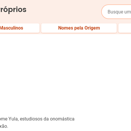
róprios
Masculinos
Nomes pela Origem
a
nome Yula, estudiosos da onomástica
xão.