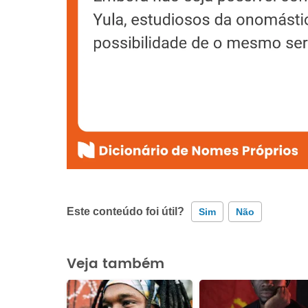
Este conteúdo foi útil?
Sim
Não
Este conteúdo contém informação incorreta
Veja também
Este conteúdo não tem a informação que procuro