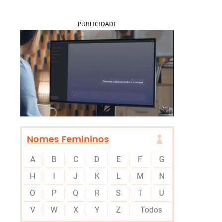
PUBLICIDADE
Nomes Femininos
A
B
C
D
E
F
G
H
I
J
K
L
M
N
O
P
Q
R
S
T
U
V
W
X
Y
Z
Todos