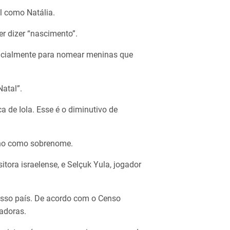
al como Natália.
er dizer “nascimento”.
inicialmente para nomear meninas que
Natal”.
a de Iola. Esse é o diminutivo de
ino como sobrenome.
tora israelense, e Selçuk Yula, jogador
sso país. De acordo com o Censo
adoras.