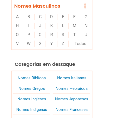
Nomes Masculinos
A
B
C
D
E
F
G
H
I
J
K
L
M
N
O
P
Q
R
S
T
U
V
W
X
Y
Z
Todos
Categorias em destaque
Nomes Bíblicos
Nomes Italianos
Nomes Gregos
Nomes Hebraicos
Nomes Ingleses
Nomes Japoneses
Nomes Indígenas
Nomes Franceses