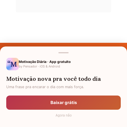
Últimos Nomes
Nomes pelo Mundo
Motivação Diária · App gratuito
by Pensador · iOS & Android
Nomes de Bebês
Motivação nova pra você todo dia
Sobre Nós
Uma frase pra encarar o dia com mais força.
Política de Privacidade
Baixar grátis
Anuncie
Agora não
Termos de Uso