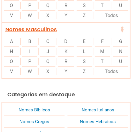
O
P
Q
R
S
T
U
V
W
X
Y
Z
Todos
Nomes Masculinos
A
B
C
D
E
F
G
H
I
J
K
L
M
N
O
P
Q
R
S
T
U
V
W
X
Y
Z
Todos
Categorias em destaque
Nomes Bíblicos
Nomes Italianos
Nomes Gregos
Nomes Hebraicos