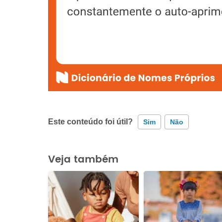
Este conteúdo foi útil?
Sim
Não
Este conteúdo contém informação incorreta
Veja também
Este conteúdo não tem a informação que procuro
Outro