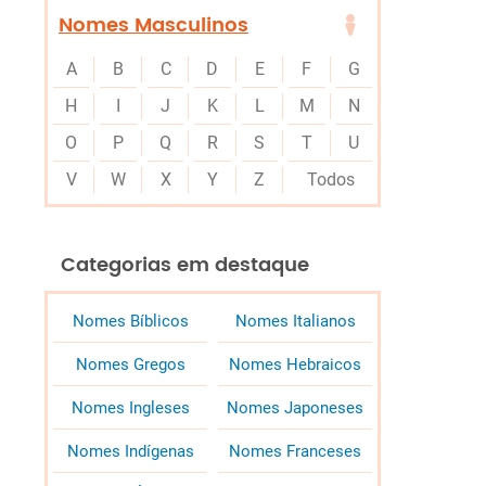
Nomes Masculinos
A
B
C
D
E
F
G
H
I
J
K
L
M
N
O
P
Q
R
S
T
U
V
W
X
Y
Z
Todos
Categorias em destaque
Nomes Bíblicos
Nomes Italianos
Nomes Gregos
Nomes Hebraicos
Nomes Ingleses
Nomes Japoneses
Nomes Indígenas
Nomes Franceses