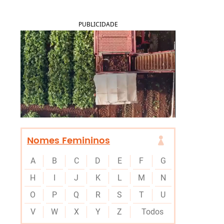
PUBLICIDADE
Nomes Femininos
A
B
C
D
E
F
G
H
I
J
K
L
M
N
O
P
Q
R
S
T
U
V
W
X
Y
Z
Todos