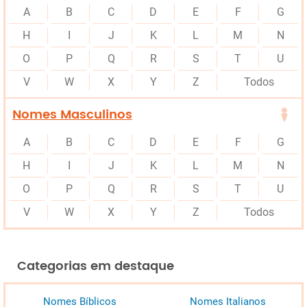
A
B
C
D
E
F
G
H
I
J
K
L
M
N
O
P
Q
R
S
T
U
V
W
X
Y
Z
Todos
Nomes Masculinos
A
B
C
D
E
F
G
H
I
J
K
L
M
N
O
P
Q
R
S
T
U
V
W
X
Y
Z
Todos
Categorias em destaque
Nomes Bíblicos
Nomes Italianos