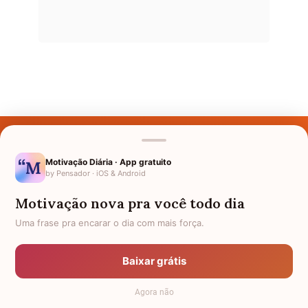
Últimos Nomes
Nomes pelo Mundo
Motivação Diária · App gratuito
by Pensador · iOS & Android
Nomes de Bebês
Motivação nova pra você todo dia
Sobre Nós
Uma frase pra encarar o dia com mais força.
Política de Privacidade
Baixar grátis
Anuncie
Agora não
Termos de Uso