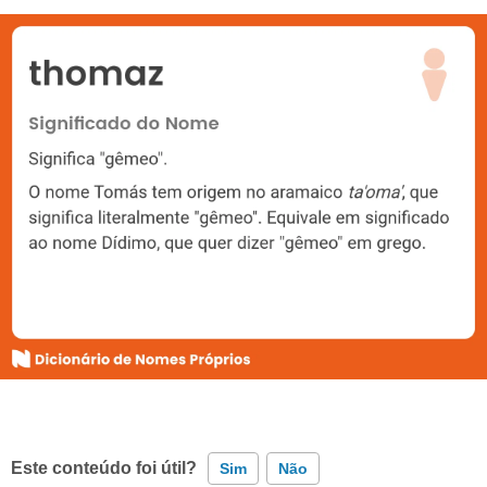
Este conteúdo foi útil?
Sim
Não