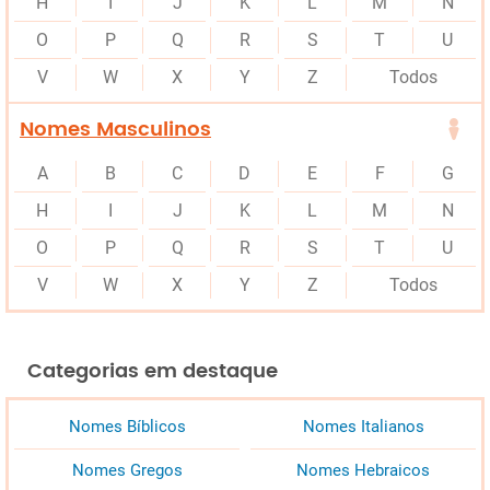
H
I
J
K
L
M
N
O
P
Q
R
S
T
U
V
W
X
Y
Z
Todos
Nomes Masculinos
A
B
C
D
E
F
G
H
I
J
K
L
M
N
O
P
Q
R
S
T
U
V
W
X
Y
Z
Todos
Categorias em destaque
Nomes Bíblicos
Nomes Italianos
Nomes Gregos
Nomes Hebraicos