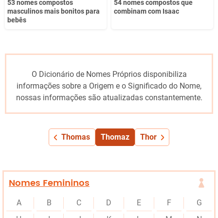
53 nomes compostos
54 nomes compostos que
masculinos mais bonitos para
combinam com Isaac
bebês
O Dicionário de Nomes Próprios disponibiliza
informações sobre a Origem e o Significado do Nome,
nossas informações são atualizadas constantemente.
Thomas
Thomaz
Thor
Nomes Femininos
A
B
C
D
E
F
G