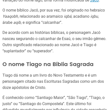
variação do nome Iago, uma forma modificada de
Jacó
.
O nome bíblico Jacó, por sua vez, foi originado no hebraico
Yaaqobh
, relacionado ao aramaico
iqbá
, acadiano
iqbu
,
árabe
aqib
, e significa “calcanhar”.
De acordo com as histórias bíblicas, o personagem Jacó
nasceu segurando o calcanhar de Esaú, o seu irmão gêmeo.
Outro significado relacionado ao nome Jacó e Tiago é
“suplantador” ou “superador”.
O nome Tiago na Bíblia Sagrada
Tiago dá nome a um livro do Novo Testamento e é um
personagem citado nas Escrituras Sagradas como um dos
doze apóstolos de Cristo.
É conhecido como “Santiago Maior”, “São Tiago”, “Tiago, o
justo” ou “Santiago do Compostela”. Este último foi
difundido mundialmente por influência da cidade espanhola