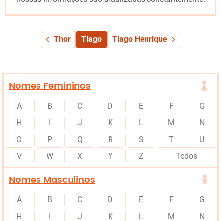
Thor
Tiago
Tiago Henrique
Nomes Femininos
A
B
C
D
E
F
G
H
I
J
K
L
M
N
O
P
Q
R
S
T
U
V
W
X
Y
Z
Todos
Nomes Masculinos
A
B
C
D
E
F
G
H
I
J
K
L
M
N