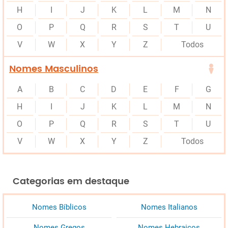
H
I
J
K
L
M
N
O
P
Q
R
S
T
U
V
W
X
Y
Z
Todos
Nomes Masculinos
A
B
C
D
E
F
G
H
I
J
K
L
M
N
O
P
Q
R
S
T
U
V
W
X
Y
Z
Todos
Categorias em destaque
Nomes Bíblicos
Nomes Italianos
Nomes Gregos
Nomes Hebraicos