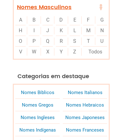
Nomes Masculinos
A
B
C
D
E
F
G
H
I
J
K
L
M
N
O
P
Q
R
S
T
U
V
W
X
Y
Z
Todos
Categorias em destaque
Nomes Bíblicos
Nomes Italianos
Nomes Gregos
Nomes Hebraicos
Nomes Ingleses
Nomes Japoneses
Nomes Indígenas
Nomes Franceses