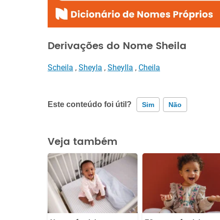
Derivações do Nome Sheila
Scheila
,
Sheyla
,
Sheylla
,
Cheila
Este conteúdo foi útil?
Sim
Não
Este conteúdo contém informação incorreta
Veja também
Este conteúdo não tem a informação que procuro
Outro