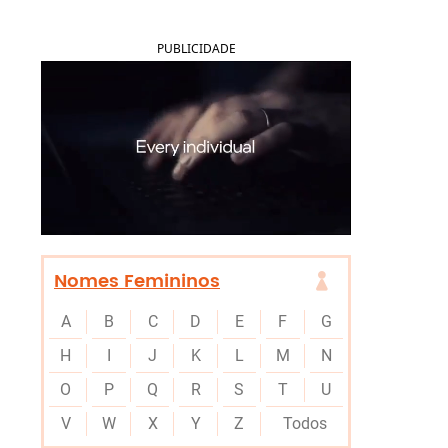
PUBLICIDADE
Nomes Femininos
A
B
C
D
E
F
G
H
I
J
K
L
M
N
O
P
Q
R
S
T
U
V
W
X
Y
Z
Todos