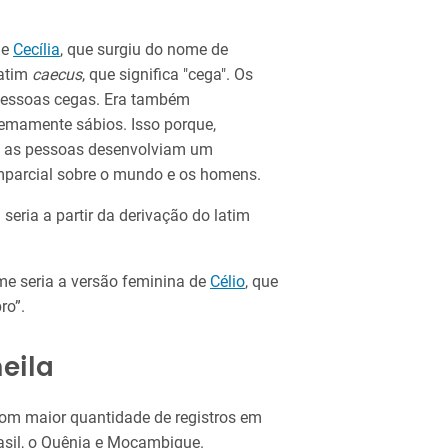
de
Cecília
, que surgiu do nome de
latim
caecus
, que significa "cega". Os
essoas cegas. Era também
emamente sábios. Isso porque,
ão as pessoas desenvolviam um
mparcial sobre o mundo e os homens.
seria a partir da derivação do latim
me seria a versão feminina de
Célio
, que
ro”.
eila
com maior quantidade de registros em
rasil, o Quênia e Moçambique.